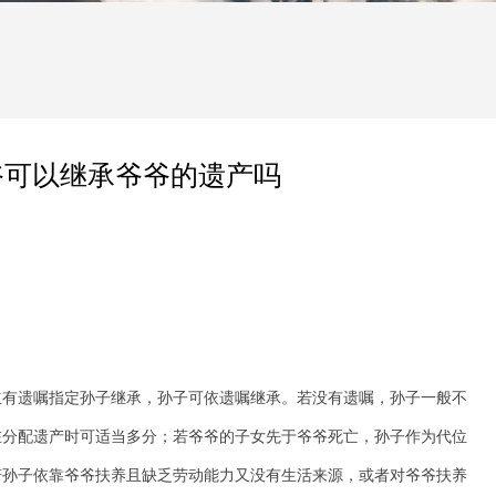
爷可以继承爷爷的遗产吗
立有遗嘱指定孙子继承，孙子可依遗嘱继承。若没有遗嘱，孙子一般不
在分配遗产时可适当多分；若爷爷的子女先于爷爷死亡，孙子作为代位
若孙子依靠爷爷扶养且缺乏劳动能力又没有生活来源，或者对爷爷扶养